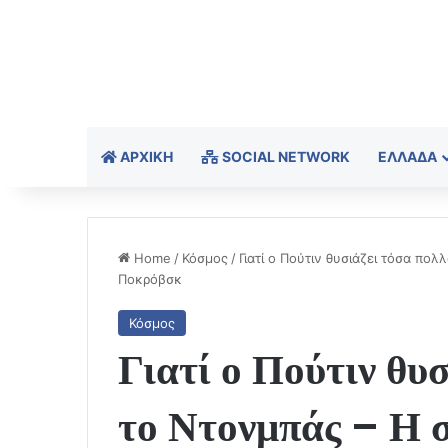
ΑΡΧΙΚΉ
SOCIAL NETWORK
ΕΛΛΆΔΑ
Home
/
Κόσμος
/
Γιατί ο Πούτιν θυσιάζει τόσα πο
Ποκρόβσκ
Κόσμος
Γιατί ο Πούτιν θυσ
το Ντονμπάς – Η 