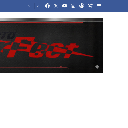
Facebook
X
YouTube
Instagram
Log In
Random Article
Sidebar
ανάμειξης»