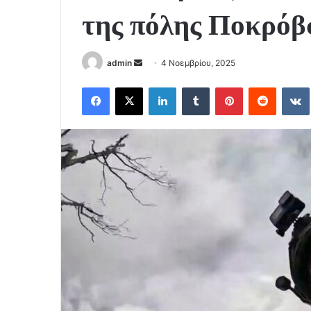
της πόλης Ποκρόβ
Send
admin
4 Νοεμβρίου, 2025
an
Facebook
X
LinkedIn
Tumblr
Pinterest
Reddit
email