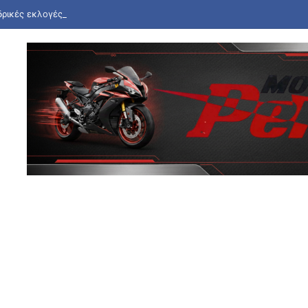
ρικές εκλογές Γαλλία: Η χώρα «δεν θα ανεχθεί καμιά απόπειρα ξένης 