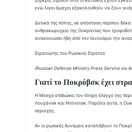
Σήμερα, σχεδόν όλοι οι κάτοικοι έχουν εγκατ
ενώ λίγοι άμαχοι εξακολουθούν να ζουν ανά
Δυτικά της πόλης, σε απόσταση περίπου δέκα 
ανθρακωρυχείο της Ουκρανίας που τροφοδοτεί
ανακοινώσει ήδη από τον Ιανουάριο την ανασ
Στρατιώτης του Ρωσικού Στρατού
(Russian Defense Ministry Press Service via A
Γιατί το Ποκρόβσκ έχει στρ
Η Μόσχα επιδιώκει τον πλήρη έλεγχο της περι
Λουχάνσκ και Ντόνετσκ. Παρόλα αυτά, η Ουκρ
περιοχής.
Αν οι ρωσικές δυνάμεις καταλάβουν το Ποκρ