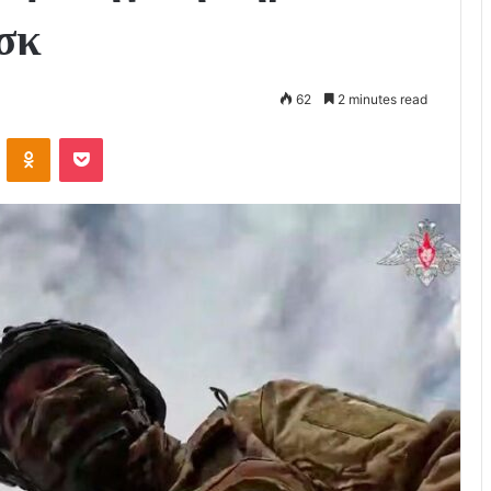
σκ
62
2 minutes read
VKontakte
Odnoklassniki
Pocket