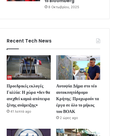
το Bloomberg
8 Οκτωβρίου, 2025
Recent Tech News
Προεδρικές εκλογές
Αυτοψία Δήμα στο νέο
Γαλλία: Η χώρα «δεν θα
αυτοκινητόδρομο
ανεχθεί καμιά απόπειρα
Κρήτης: Προχωρούν τα
ξένης ανάμειξης»
έργα σε όλο το μήκος
του ΒΟΑΚ
41 λεπτά ago
2 ώρες ago