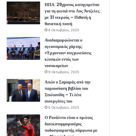
ΗΠΑ: 29χρονος κατηγορείται
για τη φωτιά στο Λος Άντζελες
με 31 νεκρούς – Πιθανή η
θανατική ποινή
8 Οκτωβρίου, 2025
Αναδιαμορφώνεται ο
υγειονομικός χάρτης:
«Έρχονται» συγχωνεύσεις
κλινικών εντός των
νοσοκομείων
9 Οκτωβρίου, 2025
Απών ο Σαμαράς από την
παρουσίαση βιβλίου του
Στυλιανίδη – Τι λένε
συνεργάτες του
8 Οκτωβρίου, 2025
Ο Ρονάλντο είναι ο πρώτος
δισεκατομμυριούχος
ποδοσφαιριστής σύμφωνα με