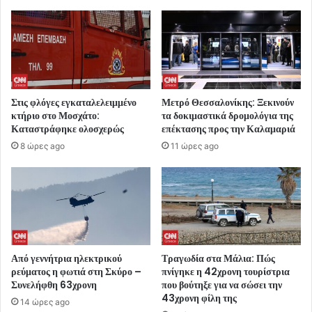
Στις φλόγες εγκαταλελειμμένο
Μετρό Θεσσαλονίκης: Ξεκινούν
κτήριο στο Μοσχάτο:
τα δοκιμαστικά δρομολόγια της
Καταστράφηκε ολοσχερώς
επέκτασης προς την Καλαμαριά
8 ώρες ago
11 ώρες ago
Από γεννήτρια ηλεκτρικού
Τραγωδία στα Μάλια: Πώς
ρεύματος η φωτιά στη Σκύρο –
πνίγηκε η 42χρονη τουρίστρια
Συνελήφθη 63χρονη
που βούτηξε για να σώσει την
43χρονη φίλη της
14 ώρες ago