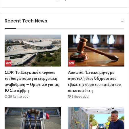
Recent Tech News
ΣΕΦ: Το Ελεγκτικό ακύρωσε
Λακωνία: Έντεκα μήνες με
τον διαγωνισμό για ενεργειακη
αναστολή στον 55χρονο που
αναβάθμιση – Ορισε νέο για τις
έβαλε την σορό του πατέρα του
10 Σεπτέμβρη
σε καταψύκτη
39 λεπτά ago
2 ώρες ago