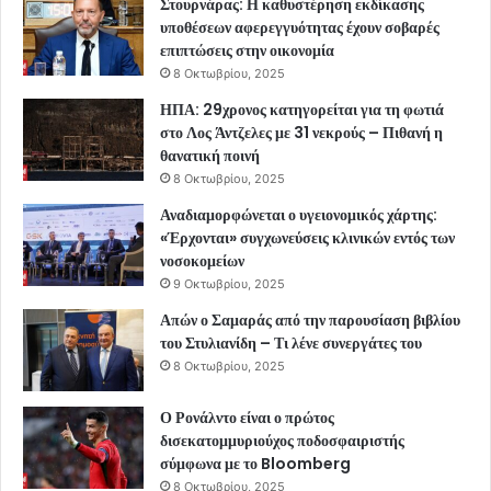
Στουρνάρας: Η καθυστέρηση εκδίκασης
υποθέσεων αφερεγγυότητας έχουν σοβαρές
επιπτώσεις στην οικονομία
8 Οκτωβρίου, 2025
ΗΠΑ: 29χρονος κατηγορείται για τη φωτιά
στο Λος Άντζελες με 31 νεκρούς – Πιθανή η
θανατική ποινή
8 Οκτωβρίου, 2025
Αναδιαμορφώνεται ο υγειονομικός χάρτης:
«Έρχονται» συγχωνεύσεις κλινικών εντός των
νοσοκομείων
9 Οκτωβρίου, 2025
Απών ο Σαμαράς από την παρουσίαση βιβλίου
του Στυλιανίδη – Τι λένε συνεργάτες του
8 Οκτωβρίου, 2025
Ο Ρονάλντο είναι ο πρώτος
δισεκατομμυριούχος ποδοσφαιριστής
σύμφωνα με το Bloomberg
8 Οκτωβρίου, 2025