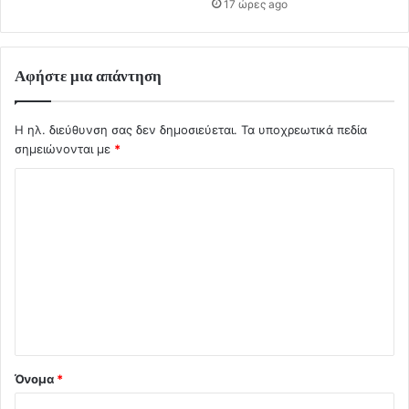
17 ώρες ago
Αφήστε μια απάντηση
Η ηλ. διεύθυνση σας δεν δημοσιεύεται.
Τα υποχρεωτικά πεδία
σημειώνονται με
*
Σ
χ
ό
λ
ι
ο
*
Όνομα
*