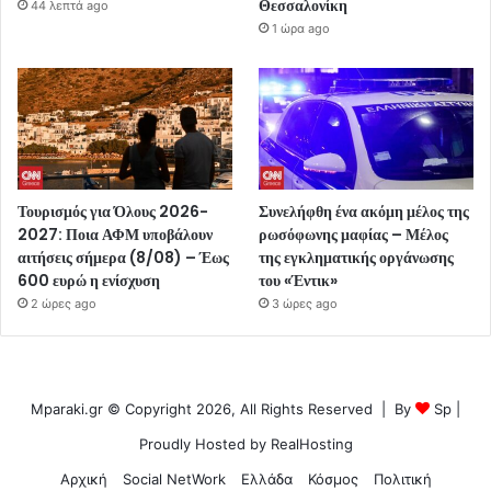
Θεσσαλονίκη
44 λεπτά ago
1 ώρα ago
Τουρισμός για Όλους 2026-
Συνελήφθη ένα ακόμη μέλος της
2027: Ποια ΑΦΜ υποβάλουν
ρωσόφωνης μαφίας – Μέλος
αιτήσεις σήμερα (8/08) – Έως
της εγκληματικής οργάνωσης
600 ευρώ η ενίσχυση
του «Έντικ»
2 ώρες ago
3 ώρες ago
Mparaki.gr © Copyright 2026, All Rights Reserved | By
Sp
|
Proudly Hosted by
RealHosting
Αρχική
Social NetWork
Ελλάδα
Κόσμος
Πολιτική