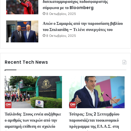
δισεκατομμυριούχος ποδοσφαιριστής
σύμφωνα με το Bloomberg
8 Οκτωβρίου, 2025
Απών ο Σαμαράς από την παρουσίαση βιβλίου
του Στυλιανίδη – Τι λένε συνεργάτες του
8 Οκτωβρίου, 2025
Recent Tech News
Ταϊλάνδη: Στους εννέα αυξήθηκε
Τσίπρας: Στις 2 Σεπτεμβρίου
ο αριθμός των νεκρών από την
παρουσιάζεται τοοικονομικό
αιματηρή επίθεση σε σχολείο
πρόγραμμα της ΕΛ.Α.Σ. στη