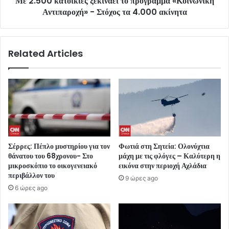
Με 2.500 κατοικίες ξεκινάει το πρόγραμμα «Κοινωνική
Αντιπαροχή» - Στόχος τα 4.000 ακίνητα
Related Articles
Σέρρες: Πέπλο μυστηρίου για τον
Φωτιά στη Σητεία: Ολονύχτια
θάνατου του 68χρονου- Στο
μάχη με τις φλόγες – Καλύτερη η
μικροσκόπιο το οικογενειακό
εικόνα στην περιοχή Αχλάδια
περιβάλλον του
9 ώρες ago
6 ώρες ago