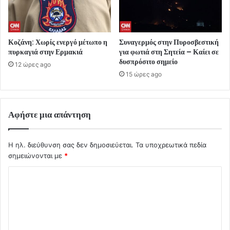
Κοζάνη: Χωρίς ενεργό μέτωπο η
Συναγερμός στην Πυροσβεστική
πυρκαγιά στην Ερμακιά
για φωτιά στη Σητεία – Καίει σε
δυσπρόσιτο σημείο
12 ώρες ago
15 ώρες ago
Αφήστε μια απάντηση
Η ηλ. διεύθυνση σας δεν δημοσιεύεται.
Τα υποχρεωτικά πεδία
σημειώνονται με
*
Σ
χ
ό
λ